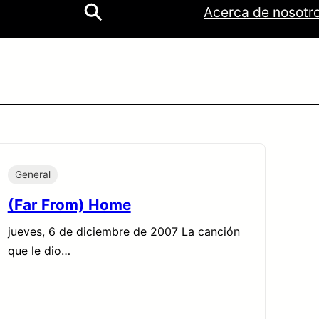
ok
be
tagram
Acerca de nosotr
General
(Far From) Home
jueves, 6 de diciembre de 2007 La canción
que le dio…