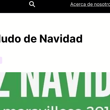
ok
be
tagram
Acerca de nosotr
aludo de Navidad