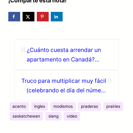
¡Comparte esta nota!
«
¿Cuánto cuesta arrendar un
apartamento en Canadá?
(Infografía)
»
Truco para multiplicar muy fácil
(celebrando el día del número
pi)
acento
ingles
modismos
praderas
prairies
saskatchewan
slang
video