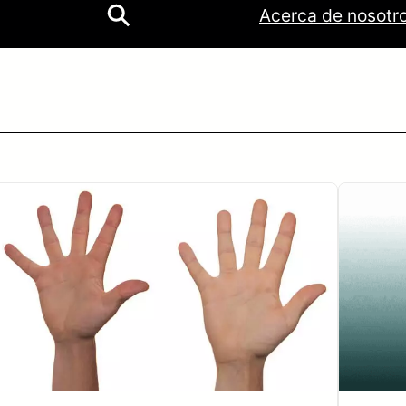
ok
be
tagram
Acerca de nosotr