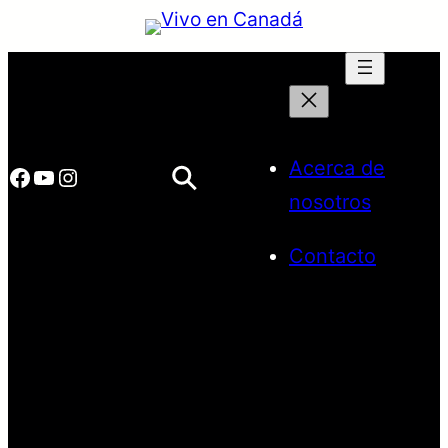
Saltar
al
contenido
Acerca de
Facebook
YouTube
Instagram
nosotros
Contacto