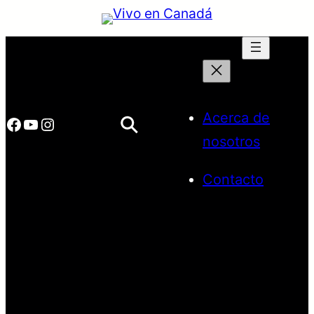
Saltar
al
contenido
Acerca de
Facebook
YouTube
Instagram
nosotros
Contacto