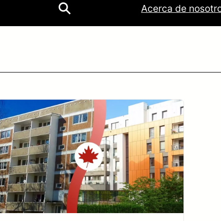
ok
be
tagram
Acerca de nosotr