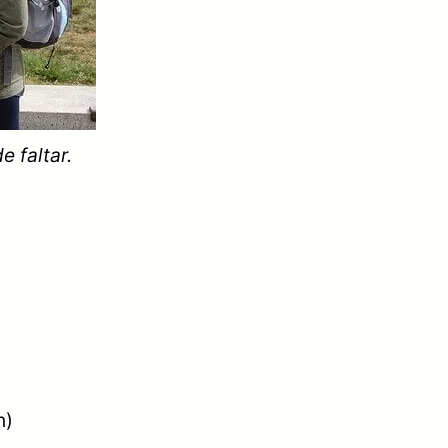
e faltar.
n)