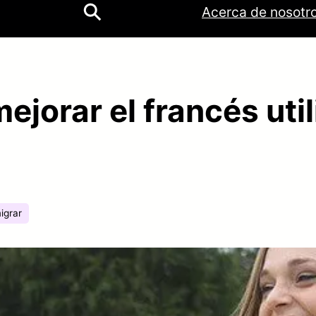
ok
be
tagram
Acerca de nosotr
jorar el francés util
igrar