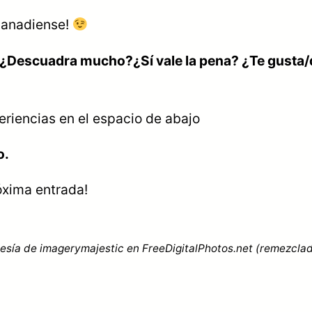
canadiense!
 ¿Descuadra mucho?¿Sí vale la pena? ¿Te gusta/
eriencias en el espacio de abajo
o.
óxima entrada!
rtesía de imagerymajestic en FreeDigitalPhotos.net (remezclad