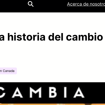
ok
be
tagram
Acerca de nosotr
a historia del cambio 
en Canada